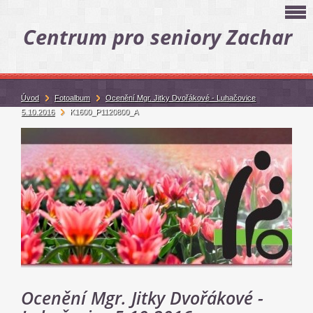
Centrum pro seniory Zachar
Úvod
Fotoalbum
Ocenění Mgr. Jitky Dvořákové - Luhačovice
5.10.2016
K1600_P1120800_A
Ocenění Mgr. Jitky Dvořákové -