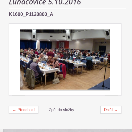
Luhačovice 5.10.2016
K1600_P1120800_A
← Předchozí
Zpět do složky
Další →