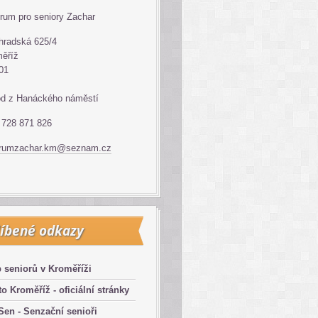
rum pro seniory Zachar
hradská 625/4
ěříž
01
d z Hanáckého náměstí
: 728 871 826
trumzachar.km@seznam.cz
íbené odkazy
 seniorů v Kroměříži
o Kroměříž - oficiální stránky
en - Senzační senioři