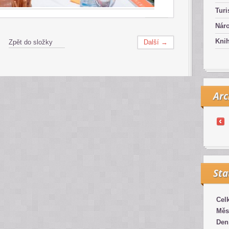
Turi
Náro
Kni
Zpět do složky
Další →
Arc
Sta
Cel
Měs
Den