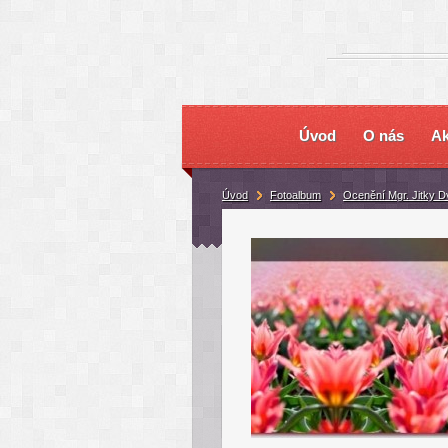
Úvod
O nás
Ak
Úvod
Fotoalbum
Ocenění Mgr. Jitky D