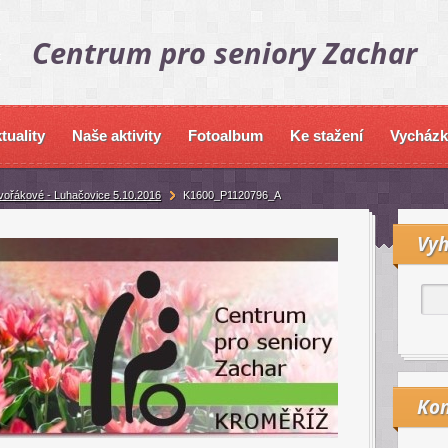
Centrum pro seniory Zachar
tuality
Naše aktivity
Fotoalbum
Ke stažení
Vycházk
vořákové - Luhačovice 5.10.2016
K1600_P1120796_A
Vyh
Kon