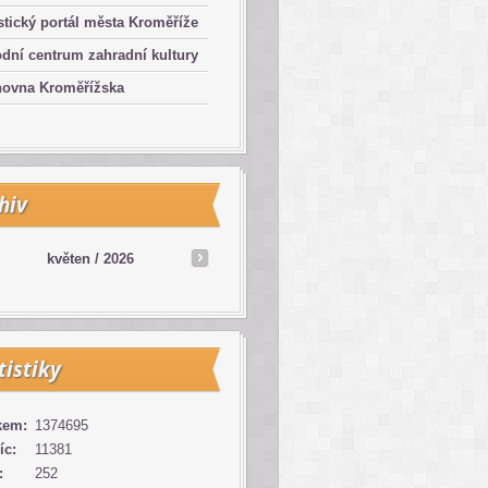
stický portál města Kroměříže
dní centrum zahradní kultury
hovna Kroměřížska
hiv
květen /
2026
tistiky
kem:
1374695
íc:
11381
:
252