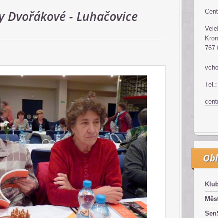
ky Dvořákové - Luhačovice
Cent
Vele
Krom
767 
vcho
Tel.
cen
Obl
Klub
Měst
SenS