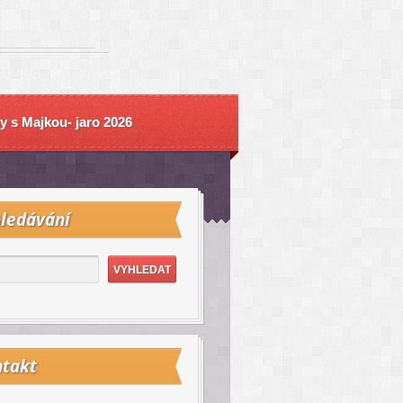
y s Majkou- jaro 2026
ledávání
takt