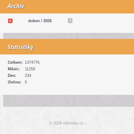
Archiv
duben
/
2026
Statistiky
Celkem:
1374776
Měsíc:
11259
Den:
234
Online:
5
© 2026 eStránky.cz