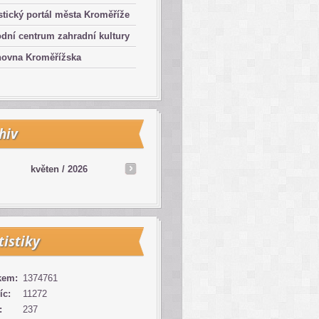
stický portál města Kroměříže
dní centrum zahradní kultury
hovna Kroměřížska
hiv
květen /
2026
tistiky
kem:
1374761
íc:
11272
:
237