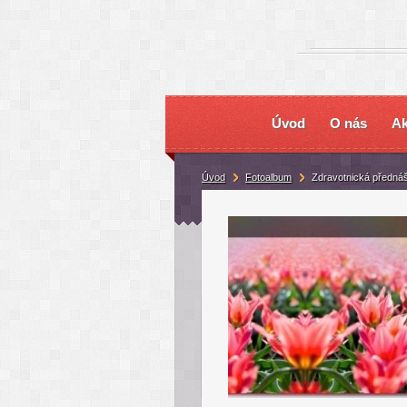
Úvod
O nás
Ak
Úvod
Fotoalbum
Zdravotnická předná