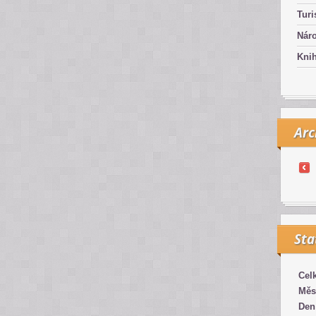
Turi
Náro
Kni
Arc
Sta
Cel
Měs
Den