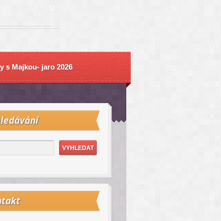
y s Majkou- jaro 2026
ledávání
takt