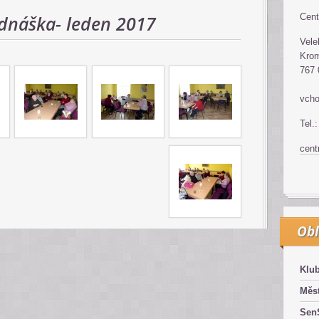
dnáška- leden 2017
Cent
Vele
Krom
767 
vcho
Tel.
cen
Obl
Klub
Měst
SenS