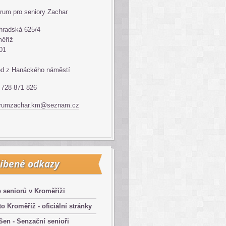
rum pro seniory Zachar
hradská 625/4
ěříž
01
d z Hanáckého náměstí
: 728 871 826
trumzachar.km@seznam.cz
íbené odkazy
 seniorů v Kroměříži
o Kroměříž - oficiální stránky
en - Senzační senioři