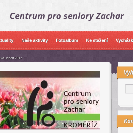
Centrum pro seniory Zachar
tuality
Naše aktivity
Fotoalbum
Ke stažení
Vycházk
ška- leden 2017
Vyh
Kon