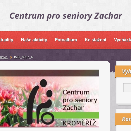
Centrum pro seniory Zachar
tuality
Naše aktivity
Fotoalbum
Ke stažení
Vycházk
rlovic
IMG_8397_A
Vyh
Kon