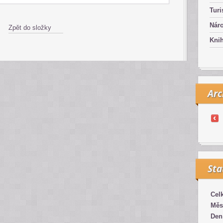
Turi
Náro
Zpět do složky
Kni
Arc
Sta
Cel
Měs
Den