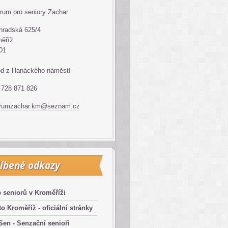
rum pro seniory Zachar
hradská 625/4
ěříž
01
d z Hanáckého náměstí
: 728 871 826
trumzachar.km@seznam.cz
íbené odkazy
 seniorů v Kroměříži
o Kroměříž - oficiální stránky
en - Senzační senioři