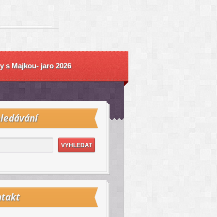
y s Majkou- jaro 2026
ledávání
takt