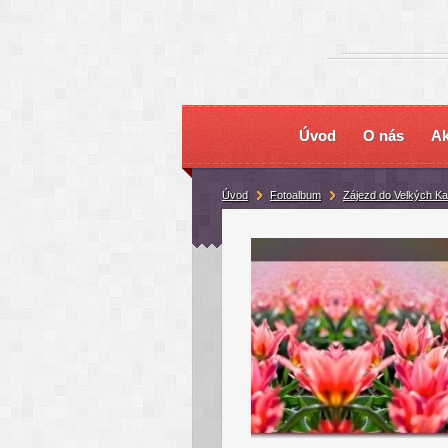
Úvod
O nás
Ak
Úvod
Fotoalbum
Zájezd do Velkých Ka