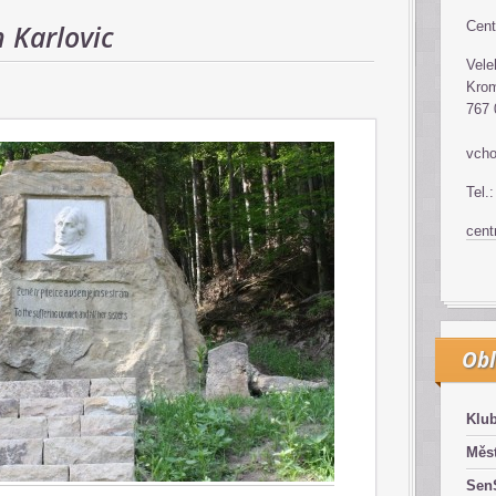
 Karlovic
Cent
Vele
Krom
767 
vcho
Tel.
cen
Obl
Klub
Měst
SenS