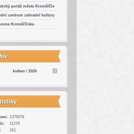
stický portál města Kroměříže
dní centrum zahradní kultury
hovna Kroměřížska
hiv
květen /
2026
tistiky
kem:
1375076
íc:
11276
:
161