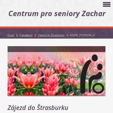
Centrum pro seniory Zachar
Úvod
Fotoalbum
Zájezd do Štrasburku
K1600_P1130200_A
Zájezd do Štrasburku