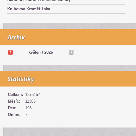
Knihovna Kroměřížska
Archiv
květen /
2026
Statistiky
Celkem:
1375157
Měsíc:
11305
Den:
193
Online:
7