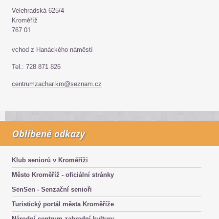
Velehradská 625/4
Kroměříž
767 01
vchod z Hanáckého náměstí
Tel.: 728 871 826
centrumzachar.km@seznam.cz
Oblíbené odkazy
Klub seniorů v Kroměříži
Město Kroměříž - oficiální stránky
SenSen - Senzační senioři
Turistický portál města Kroměříže
Národní centrum zahradní kultury