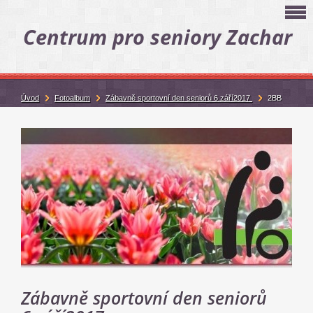
Centrum pro seniory Zachar
Úvod
Fotoalbum
Zábavně sportovní den seniorů 6.září2017
2BB
Zábavně sportovní den seniorů