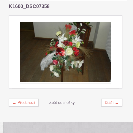
K1600_DSC07358
← Předchozí
Zpět do složky
Další →