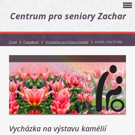
Centrum pro seniory Zachar
Úvod
Fotoalbum
Vycházka na výstavu kamélií
K1600_DSC07358
Vycházka na výstavu kamélií