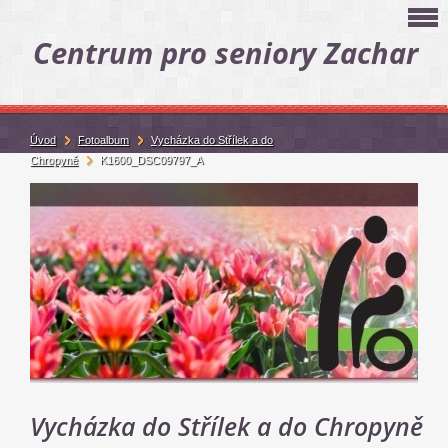
Centrum pro seniory Zachar
Úvod
Fotoalbum
Vycházka do Střílek a do
Chropyně
K1600_DSC09797_A
Vycházka do Střílek a do Chropyně