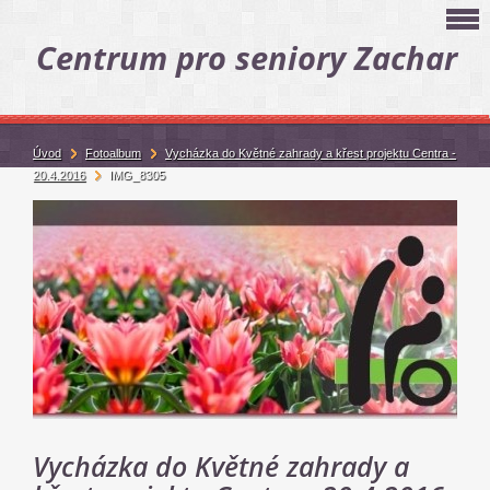
Centrum pro seniory Zachar
Úvod
Fotoalbum
Vycházka do Květné zahrady a křest projektu Centra -
20.4.2016
IMG_8305
Vycházka do Květné zahrady a