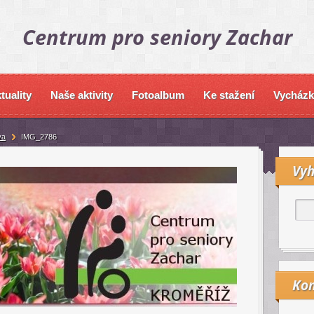
Centrum pro seniory Zachar
tuality
Naše aktivity
Fotoalbum
Ke stažení
Vycházk
va
IMG_2786
Vyh
Kon