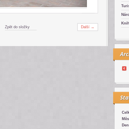
Turi
Náro
Kni
Zpět do složky
Další →
Arc
Sta
Cel
Měs
Den