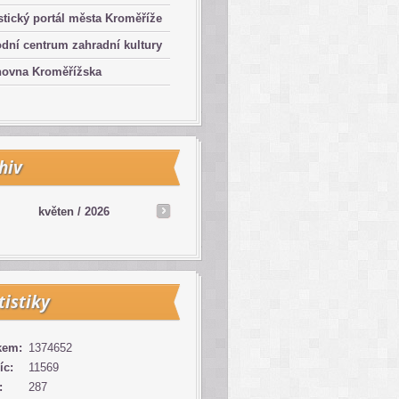
stický portál města Kroměříže
dní centrum zahradní kultury
hovna Kroměřížska
hiv
květen /
2026
tistiky
kem:
1374652
íc:
11569
:
287