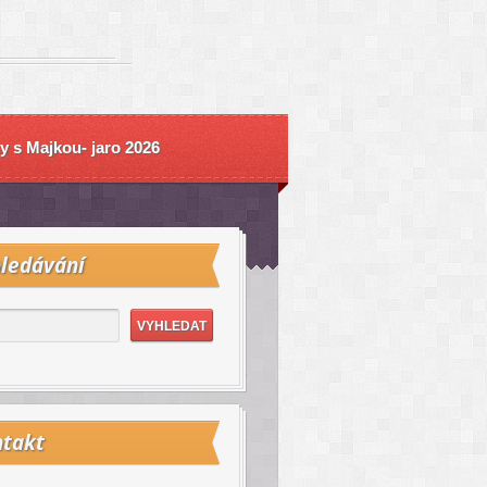
y s Majkou- jaro 2026
ledávání
takt