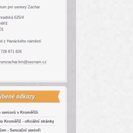
rum pro seniory Zachar
hradská 625/4
ěříž
01
d z Hanáckého náměstí
: 728 871 826
trumzachar.km@seznam.cz
íbené odkazy
 seniorů v Kroměříži
o Kroměříž - oficiální stránky
en - Senzační senioři