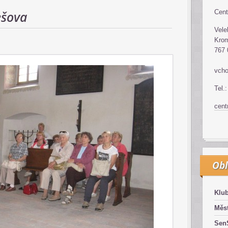
ešova
Cent
Vele
Krom
767 
vcho
Tel.
cen
Obl
Klub
Měst
SenS