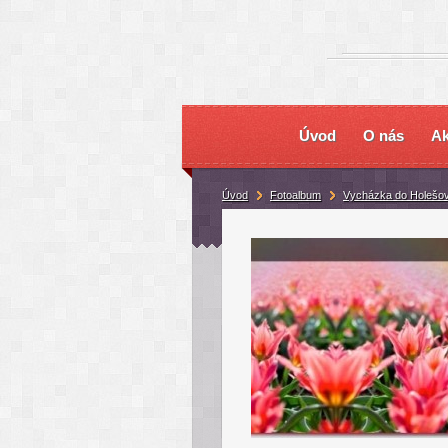
Úvod
O nás
Ak
Úvod
Fotoalbum
Vycházka do Holešo