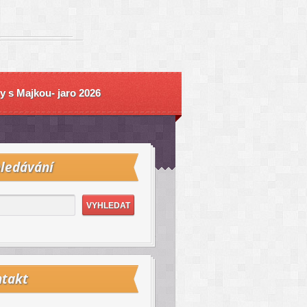
y s Majkou- jaro 2026
ledávání
takt