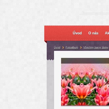
Úvod
O nás
Ak
Úvod
Fotoalbum
Všechny barvy lásky