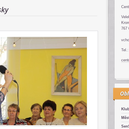
sky
Cent
Vele
Krom
767 
vcho
Tel.
cen
Obl
Klub
Měst
SenS