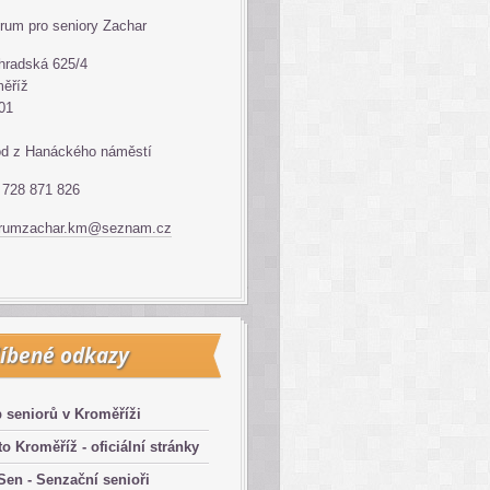
rum pro seniory Zachar
hradská 625/4
ěříž
01
d z Hanáckého náměstí
: 728 871 826
trumzachar.km@seznam.cz
íbené odkazy
 seniorů v Kroměříži
o Kroměříž - oficiální stránky
en - Senzační senioři