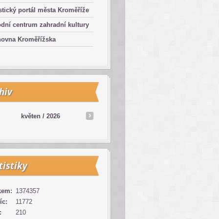
stický portál města Kroměříže
dní centrum zahradní kultury
hovna Kroměřížska
hiv
květen /
2026
tistiky
kem:
1374357
íc:
11772
:
210