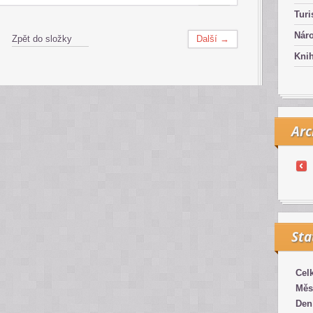
Turi
Náro
Zpět do složky
Další →
Kni
Arc
Sta
Cel
Měs
Den