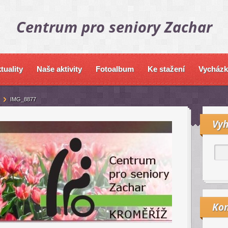
Centrum pro seniory Zachar
tuality
Naše aktivity
Fotoalbum
Ke stažení
Vycházk
IMG_8877
Vyh
Kon