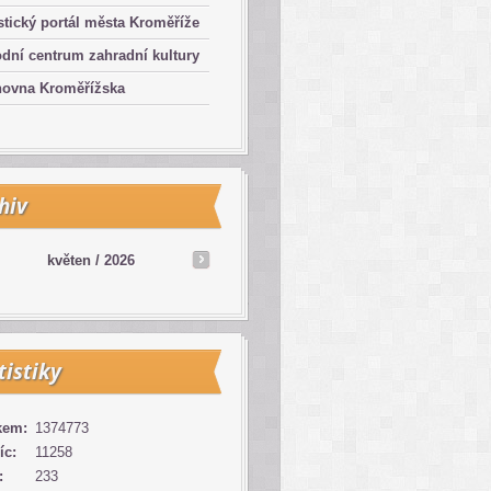
stický portál města Kroměříže
dní centrum zahradní kultury
hovna Kroměřížska
hiv
květen /
2026
tistiky
kem:
1374773
íc:
11258
:
233