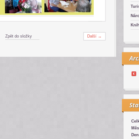
Turi
Náro
Kni
Zpět do složky
Další →
Arc
Sta
Cel
Měs
Den