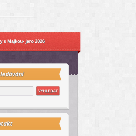
y s Majkou- jaro 2026
ledávání
takt