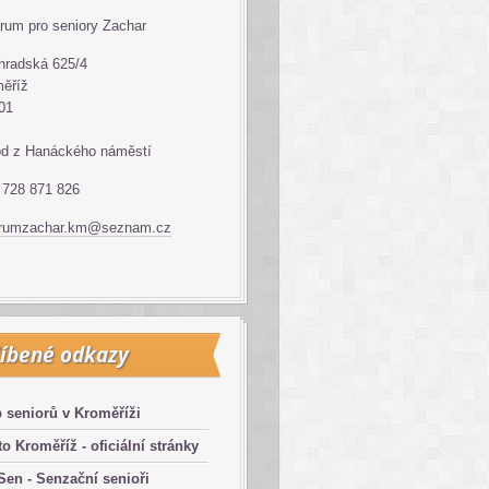
rum pro seniory Zachar
hradská 625/4
ěříž
01
d z Hanáckého náměstí
: 728 871 826
trumzachar.km@seznam.cz
íbené odkazy
 seniorů v Kroměříži
o Kroměříž - oficiální stránky
en - Senzační senioři