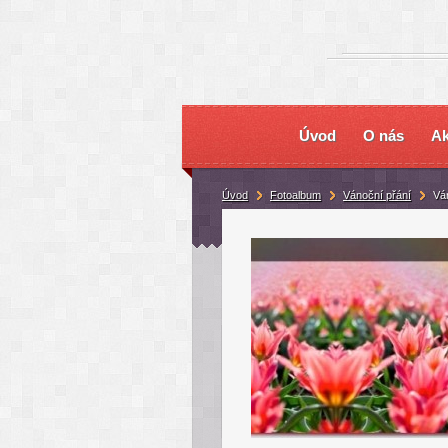
Úvod
O nás
Ak
Úvod
Fotoalbum
Vánoční přání
Vá