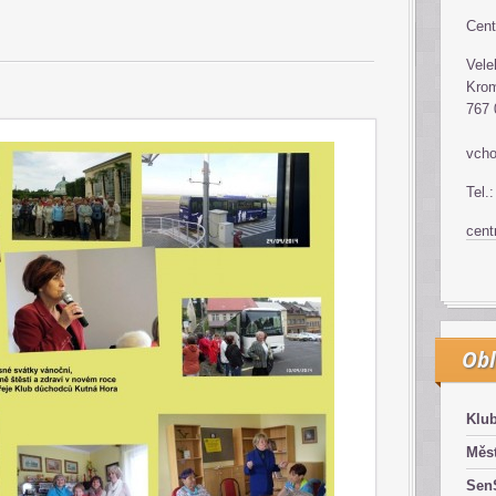
Cent
Vele
Krom
767 
vcho
Tel.
cen
Obl
Klub
Měst
SenS