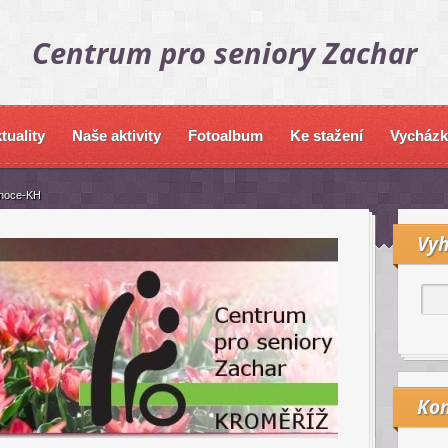
Centrum pro seniory Zachar
tuality
Naše aktivity
Fotoalbum
Ke stažení
Vycházk
noce-KH
Vyh
Kon