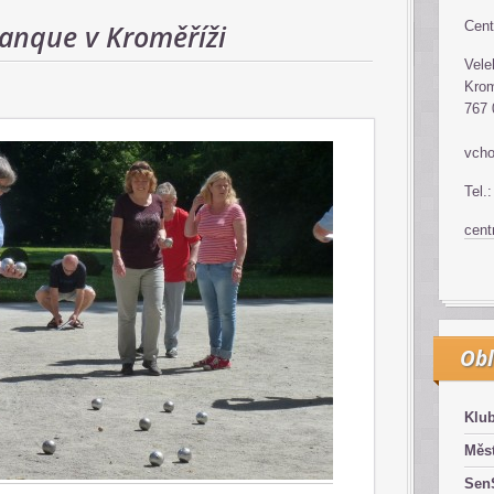
tanque v Kroměříži
Cent
Vele
Krom
767 
vcho
Tel.
cen
Obl
Klub
Měst
SenS