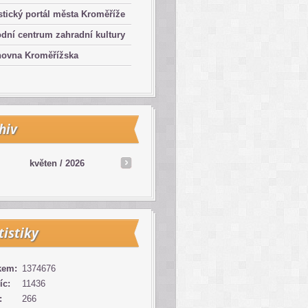
stický portál města Kroměříže
dní centrum zahradní kultury
hovna Kroměřížska
hiv
květen /
2026
tistiky
kem:
1374676
íc:
11436
:
266