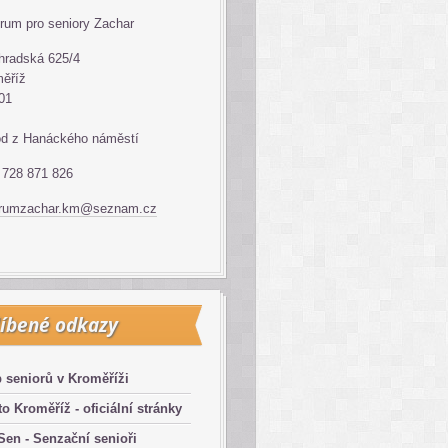
rum pro seniory Zachar
hradská 625/4
ěříž
01
d z Hanáckého náměstí
: 728 871 826
trumzachar.km@seznam.cz
íbené odkazy
 seniorů v Kroměříži
o Kroměříž - oficiální stránky
en - Senzační senioři