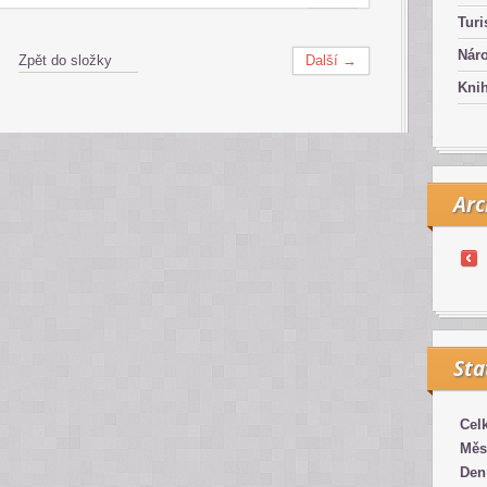
Turi
Náro
Zpět do složky
Další →
Kni
Arc
Sta
Cel
Měs
Den