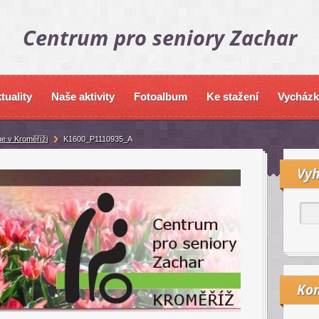
Centrum pro seniory Zachar
tuality
Naše aktivity
Fotoalbum
Ke stažení
Vycházk
ue v Kroměříži
K1600_P1110935_A
Vyh
Kon