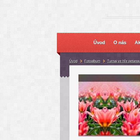
Úvod
O nás
Ak
Úvod
Fotoalbum
Turnaj ve hře petanq