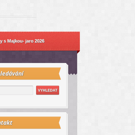
y s Majkou- jaro 2026
ledávání
takt