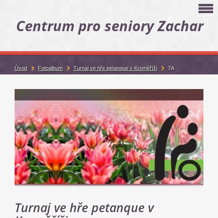
Centrum pro seniory Zachar
Úvod
Fotoalbum
Turnaj ve hře petanque v Kroměříži
7A
Turnaj ve hře petanque v