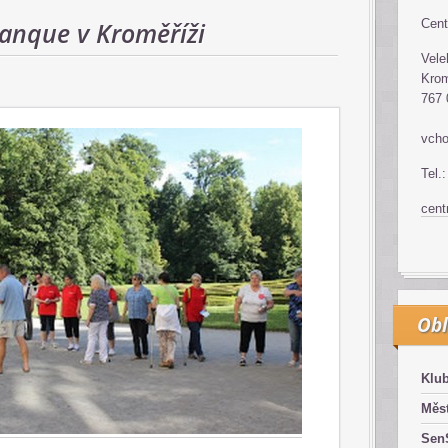
tanque v Kroměříži
Cent
Vele
Krom
767 
vcho
Tel.
cen
Obl
Klub
Měst
SenS