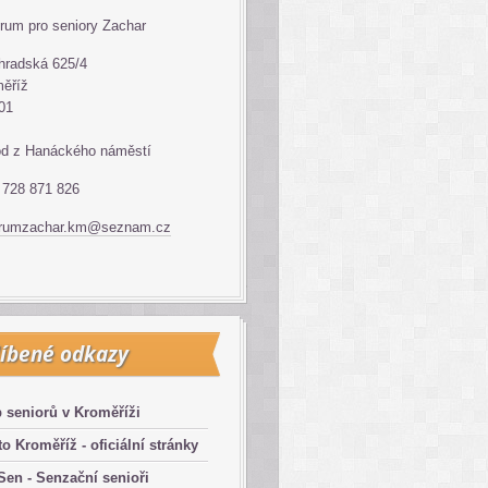
rum pro seniory Zachar
hradská 625/4
ěříž
01
d z Hanáckého náměstí
: 728 871 826
trumzachar.km@seznam.cz
íbené odkazy
 seniorů v Kroměříži
o Kroměříž - oficiální stránky
en - Senzační senioři