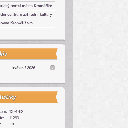
stický portál města Kroměříže
dní centrum zahradní kultury
hovna Kroměřížska
hiv
květen /
2026
tistiky
kem:
1374782
íc:
11260
:
236