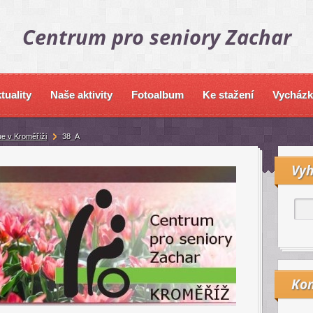
Centrum pro seniory Zachar
tuality
Naše aktivity
Fotoalbum
Ke stažení
Vycházk
ue v Kroměříži
38_A
Vyh
Kon