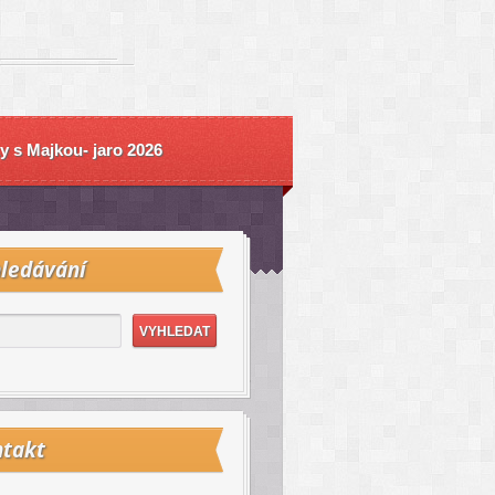
y s Majkou- jaro 2026
ledávání
takt