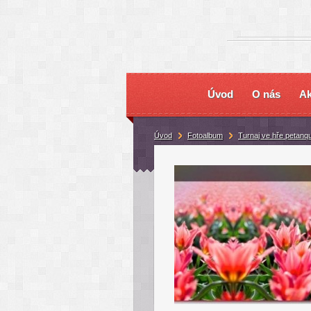
Úvod
O nás
Ak
Úvod
Fotoalbum
Turnaj ve hře petanq