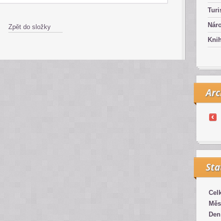
Turi
Náro
Zpět do složky
Kni
Arc
Sta
Cel
Měs
Den