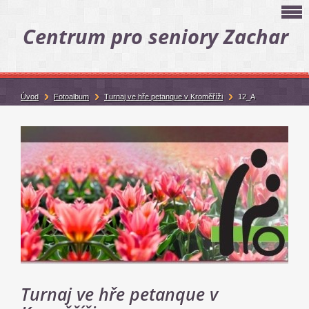
Centrum pro seniory Zachar
Úvod
Fotoalbum
Turnaj ve hře petanque v Kroměříži
12_A
Turnaj ve hře petanque v