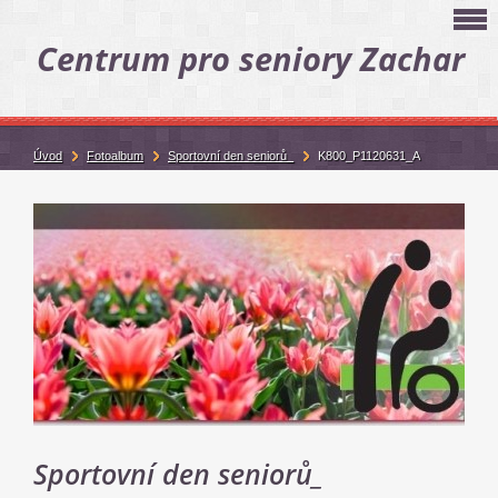
Centrum pro seniory Zachar
Úvod
Fotoalbum
Sportovní den seniorů_
K800_P1120631_A
Sportovní den seniorů_