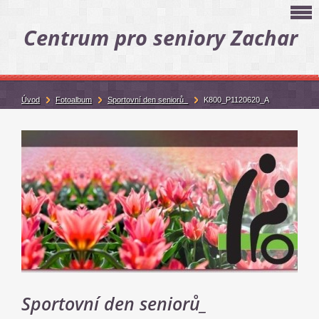
Centrum pro seniory Zachar
Úvod
Fotoalbum
Sportovní den seniorů_
K800_P1120620_A
Sportovní den seniorů_