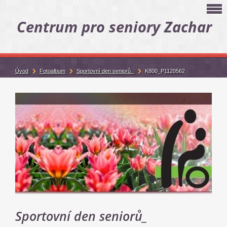
Centrum pro seniory Zachar
Úvod
Fotoalbum
Sportovní den seniorů_
K800_P1120562
Sportovní den seniorů_