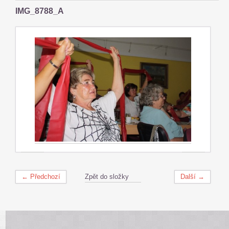
IMG_8788_A
← Předchozí
Zpět do složky
Další →