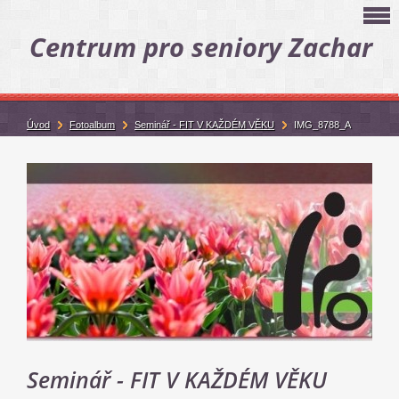
Centrum pro seniory Zachar
Úvod
Fotoalbum
Seminář - FIT V KAŽDÉM VĚKU
IMG_8788_A
Seminář - FIT V KAŽDÉM VĚKU