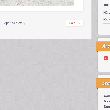
Turi
Náro
Kni
Zpět do složky
Další →
Arc
Sta
Cel
Měs
Den