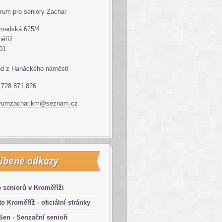
rum pro seniory Zachar
hradská 625/4
ěříž
01
d z Hanáckého náměstí
: 728 871 826
trumzachar.km@seznam.cz
íbené odkazy
 seniorů v Kroměříži
o Kroměříž - oficiální stránky
en - Senzační senioři