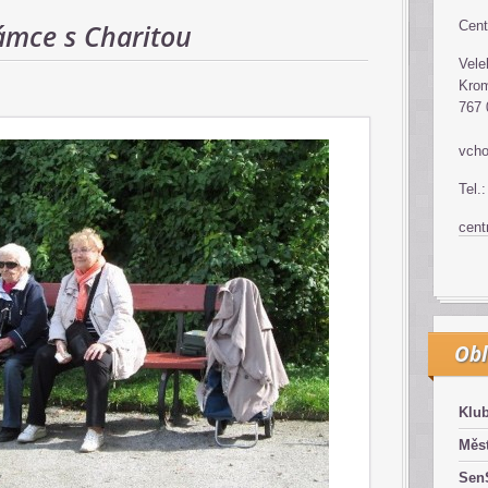
ámce s Charitou
Cent
Vele
Krom
767 
vcho
Tel.
cen
Obl
Klub
Měst
SenS