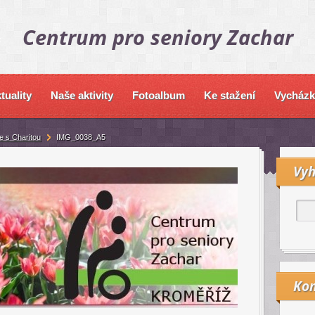
Centrum pro seniory Zachar
tuality
Naše aktivity
Fotoalbum
Ke stažení
Vycházk
 s Charitou
IMG_0038_A5
Vyh
Kon