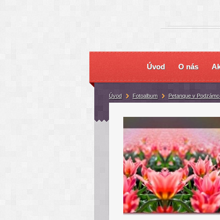
Úvod
O nás
Ak
Úvod
Fotoalbum
Petanque v Podzámce