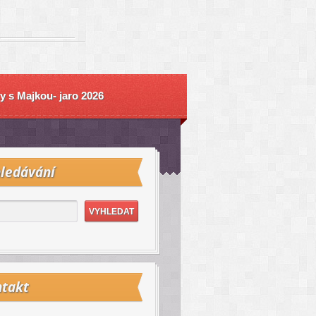
y s Majkou- jaro 2026
ledávání
takt