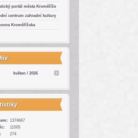
stický portál města Kroměříže
dní centrum zahradní kultury
hovna Kroměřížska
hiv
květen /
2026
tistiky
kem:
1374667
íc:
11505
:
274