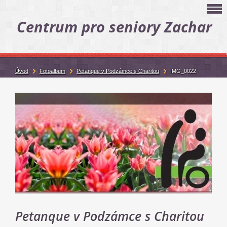
Centrum pro seniory Zachar
Úvod
Fotoalbum
Petanque v Podzámce s Charitou
IMG_0022
Petanque v Podzámce s Charitou