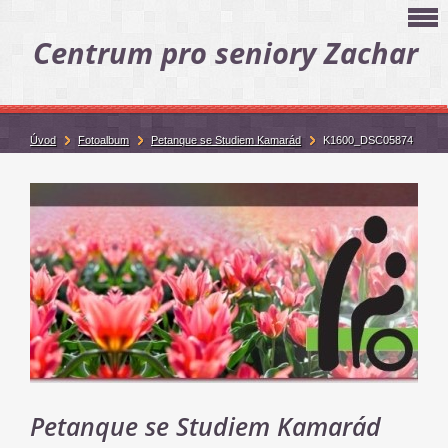
Centrum pro seniory Zachar
Úvod
Fotoalbum
Petanque se Studiem Kamarád
K1600_DSC05874
Petanque se Studiem Kamarád