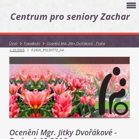
Centrum pro seniory Zachar
Úvod
Fotoalbum
Ocenění Mgr. Jitky Dvořákové - Praha
1.10.2016
K1600_P1120772_AA
Ocenění Mgr. Jitky Dvořákové -