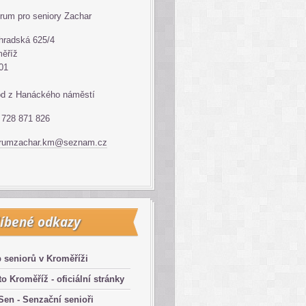
rum pro seniory Zachar
hradská 625/4
ěříž
01
d z Hanáckého náměstí
: 728 871 826
trumzachar.km@seznam.cz
íbené odkazy
 seniorů v Kroměříži
o Kroměříž - oficiální stránky
en - Senzační senioři