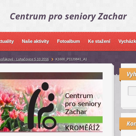
Centrum pro seniory Zachar
tuality
Naše aktivity
Fotoalbum
Ke stažení
Vycházk
vořákové - Luhačovice 5.10.2016
K1600_P1120841_A1
Vyh
Kon