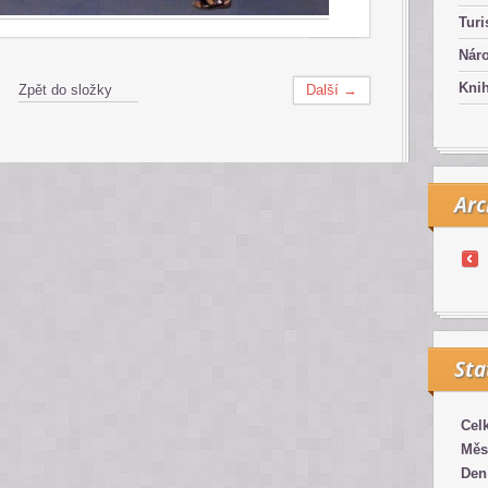
Turi
Náro
Kni
Zpět do složky
Další →
Arc
Sta
Cel
Měs
Den