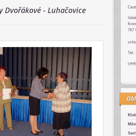
ky Dvořákové - Luhačovice
Cent
Vele
Krom
767 
vcho
Tel.
cen
Obl
Klub
Měst
SenS