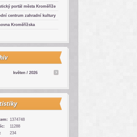
stický portál města Kroměříže
dní centrum zahradní kultury
hovna Kroměřížska
hiv
květen /
2026
tistiky
kem:
1374748
íc:
11288
:
234