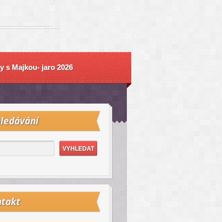
y s Majkou- jaro 2026
ledávání
takt