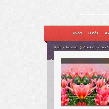
Úvod
O nás
Ak
Úvod
Fotoalbum
Ocenění Mgr. Jitky D