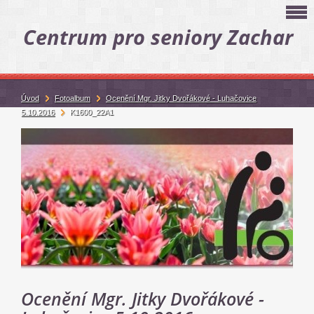
Centrum pro seniory Zachar
Úvod
Fotoalbum
Ocenění Mgr. Jitky Dvořákové - Luhačovice
5.10.2016
K1600_22A1
Ocenění Mgr. Jitky Dvořákové -