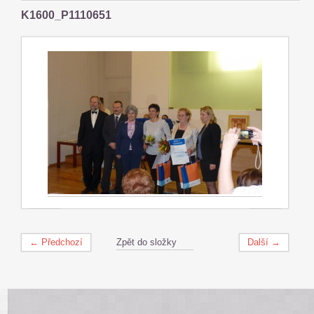
K1600_P1110651
← Předchozí
Zpět do složky
Další →