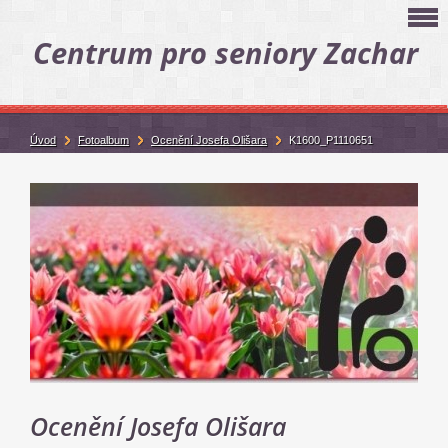
Centrum pro seniory Zachar
Úvod
Fotoalbum
Ocenění Josefa Olišara
K1600_P1110651
Ocenění Josefa Olišara