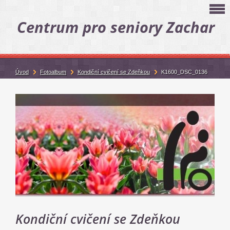
Centrum pro seniory Zachar
Úvod
Fotoalbum
Kondiční cvičení se Zdeňkou
K1600_DSC_0136
Kondiční cvičení se Zdeňkou