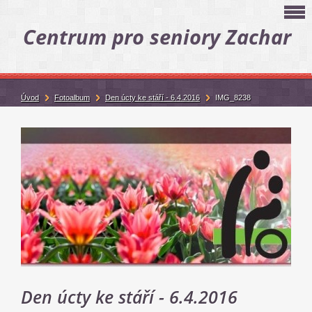
Centrum pro seniory Zachar
Úvod
Fotoalbum
Den úcty ke stáří - 6.4.2016
IMG_8238
Den úcty ke stáří - 6.4.2016