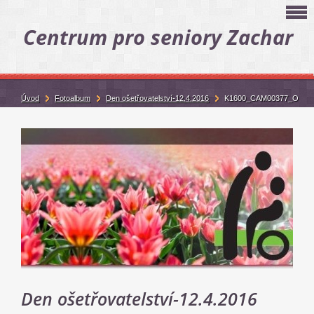
Centrum pro seniory Zachar
Úvod
Fotoalbum
Den ošetřovatelství-12.4.2016
K1600_CAM00377_O
Den ošetřovatelství-12.4.2016