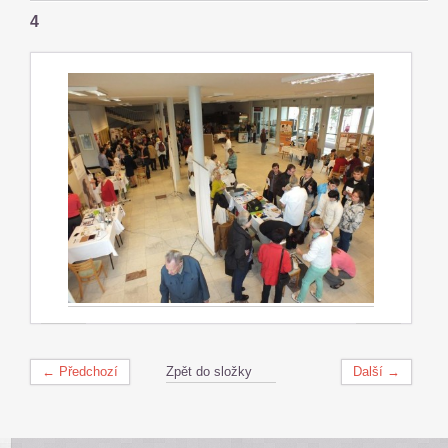
4
← Předchozí
Zpět do složky
Další →