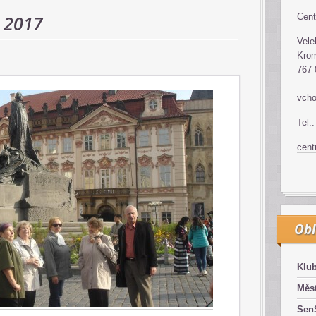
 2017
Cent
Vele
Krom
767 
vcho
Tel.
cen
Obl
Klub
Měst
SenS