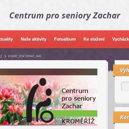
Centrum pro seniory Zachar
tuality
Naše aktivity
Fotoalbum
Ke stažení
Vycházk
17
K1600_DSC09543_AA1
Vyh
Kon