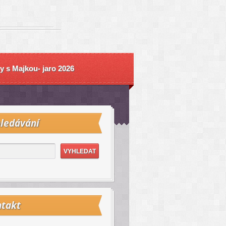
y s Majkou- jaro 2026
ledávání
takt