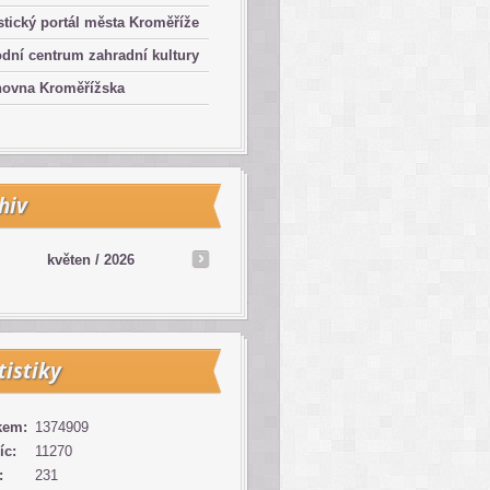
stický portál města Kroměříže
dní centrum zahradní kultury
hovna Kroměřížska
hiv
květen /
2026
tistiky
kem:
1374909
íc:
11270
:
231