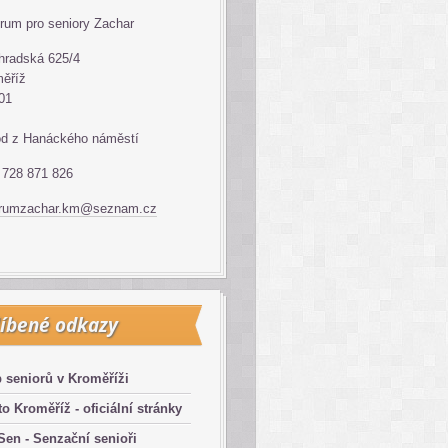
rum pro seniory Zachar
hradská 625/4
ěříž
01
d z Hanáckého náměstí
: 728 871 826
trumzachar.km@seznam.cz
íbené odkazy
 seniorů v Kroměříži
o Kroměříž - oficiální stránky
en - Senzační senioři