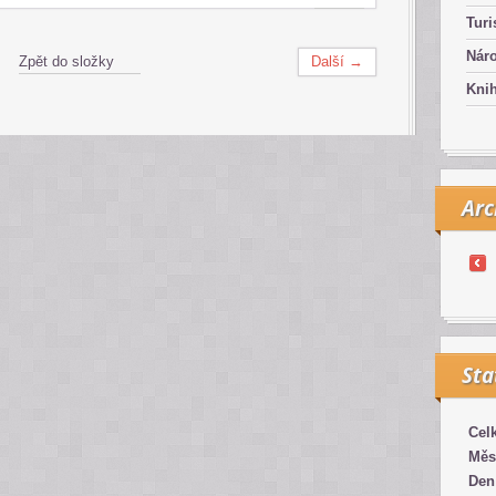
Turi
Náro
Zpět do složky
Další →
Kni
Arc
Sta
Cel
Měs
Den