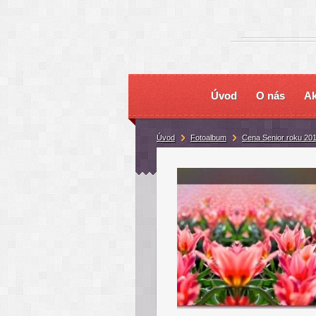
Úvod
O nás
Ak
Úvod
Fotoalbum
Cena Senior roku 20