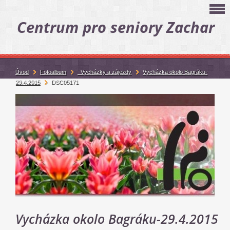
Centrum pro seniory Zachar
Úvod
Fotoalbum
_Vycházky a zájezdy
Vycházka okolo Bagráku-
29.4.2015
DSC05171
Vycházka okolo Bagráku-29.4.2015