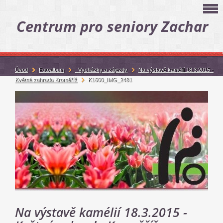
Centrum pro seniory Zachar
Úvod
Fotoalbum
_Vycházky a zájezdy
Na výstavě kamélií 18.3.2015 -
Květná zahrada Kroměříž
K1600_IMG_2481
Na výstavě kamélií 18.3.2015 -