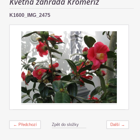
Květná zahrada Kroměříž
K1600_IMG_2475
← Předchozí
Zpět do složky
Další →