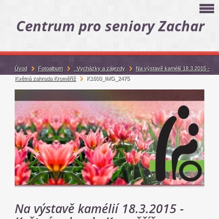
Centrum pro seniory Zachar
Úvod
Fotoalbum
_Vycházky a zájezdy
Na výstavě kamélií 18.3.2015 -
Květná zahrada Kroměříž
K1600_IMG_2475
Na výstavě kamélií 18.3.2015 -