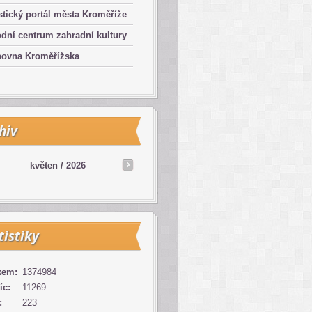
stický portál města Kroměříže
dní centrum zahradní kultury
hovna Kroměřížska
hiv
květen /
2026
tistiky
kem:
1374984
íc:
11269
:
223