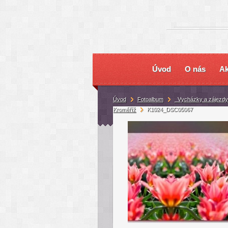
Úvod
O nás
Ak
Úvod
Fotoalbum
_Vycházky a zájezdy
Kroměříž
K1024_DSC05067