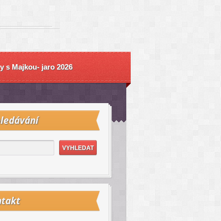
y s Majkou- jaro 2026
ledávání
takt