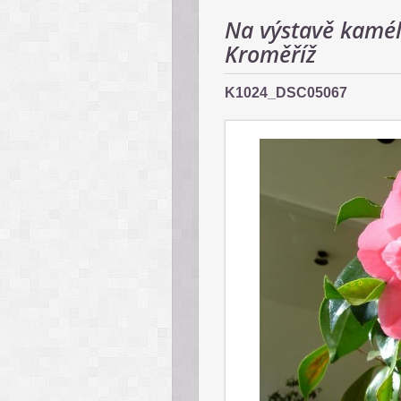
Na výstavě kamél
Kroměříž
K1024_DSC05067