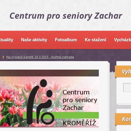
Centrum pro seniory Zachar
tuality
Naše aktivity
Fotoalbum
Ke stažení
Vycházk
Na výstavě kamélií 18.3.2015 - Květná zahrada
Vyh
Kon