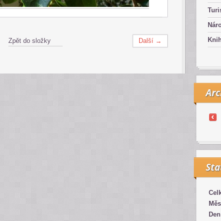
Turi
Náro
Kni
Zpět do složky
Další →
Arc
Sta
Cel
Měs
Den