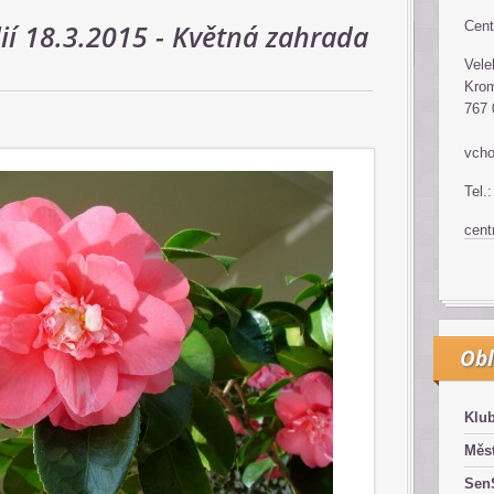
ií 18.3.2015 - Květná zahrada
Cent
Vele
Krom
767 
vcho
Tel.
cen
Obl
Klub
Měst
SenS