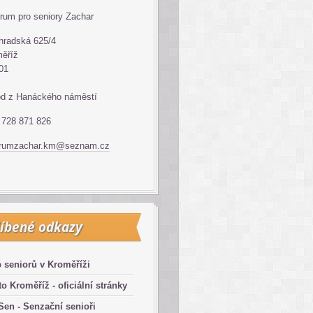
rum pro seniory Zachar
hradská 625/4
ěříž
01
d z Hanáckého náměstí
: 728 871 826
trumzachar.km@seznam.cz
íbené odkazy
 seniorů v Kroměříži
o Kroměříž - oficiální stránky
en - Senzační senioři