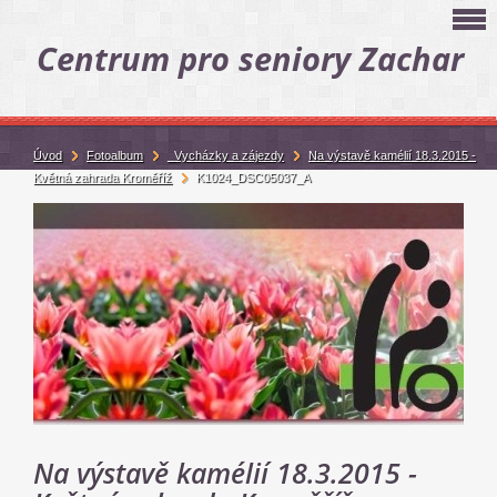
Centrum pro seniory Zachar
Úvod
Fotoalbum
_Vycházky a zájezdy
Na výstavě kamélií 18.3.2015 -
Květná zahrada Kroměříž
K1024_DSC05037_A
Na výstavě kamélií 18.3.2015 -