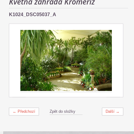
Květná zahrada Kroměříž
K1024_DSC05037_A
← Předchozí
Zpět do složky
Další →