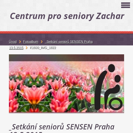
Centrum pro seniory Zachar
Úvod
Fotoalbum
_Setkání seniorů SENSEN Praha
13.5.2015
K1600_IMG_1822
_Setkání seniorů SENSEN Praha