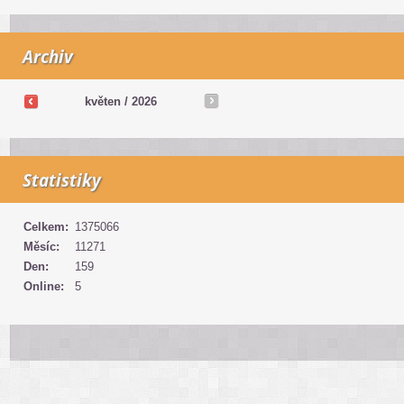
Archiv
květen /
2026
Statistiky
Celkem:
1375066
Měsíc:
11271
Den:
159
Online:
5