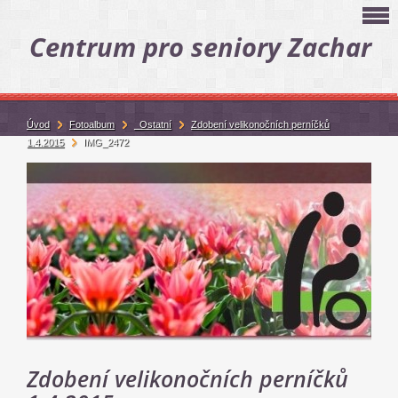
Centrum pro seniory Zachar
Úvod
Fotoalbum
_Ostatní
Zdobení velikonočních perníčků
1.4.2015
IMG_2472
Zdobení velikonočních perníčků