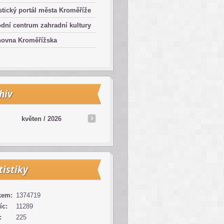
stický portál města Kroměříže
dní centrum zahradní kultury
hovna Kroměřížska
hiv
květen /
2026
tistiky
kem:
1374719
íc:
11289
:
225