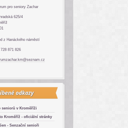
rum pro seniory Zachar
hradská 625/4
ěříž
01
d z Hanáckého náměstí
: 728 871 826
trumzachar.km@seznam.cz
íbené odkazy
 seniorů v Kroměříži
o Kroměříž - oficiální stránky
en - Senzační senioři