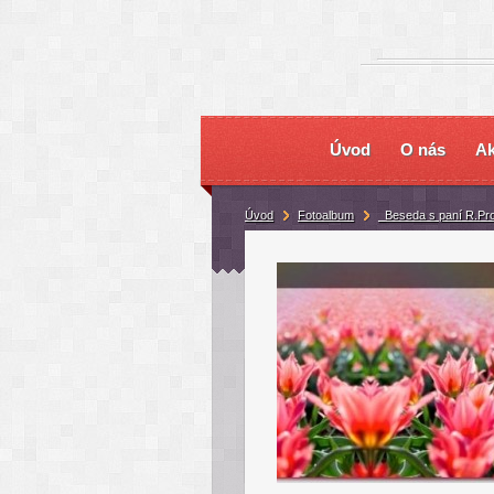
Úvod
O nás
Ak
Úvod
Fotoalbum
_Beseda s paní R.Pr