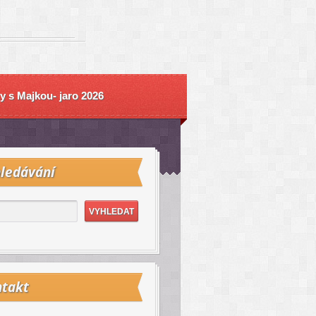
y s Majkou- jaro 2026
ledávání
takt