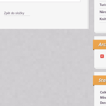
Turi
Náro
Zpět do složky
Kni
Arc
Sta
Cel
Měs
Den