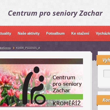
Centrum pro seniory Zachar
tuality
Naše aktivity
Fotoalbum
Ke stažení
Vycházk
okešovou
K1600_P1110101_A
Vyh
Kon