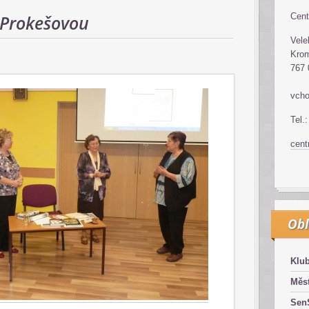
.Prokešovou
Cent
Vele
Krom
767 
vcho
Tel.
cen
Obl
Klub
Měst
SenS