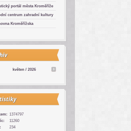
stický portál města Kroměříže
dní centrum zahradní kultury
hovna Kroměřížska
hiv
květen /
2026
tistiky
kem:
1374797
íc:
11260
:
234