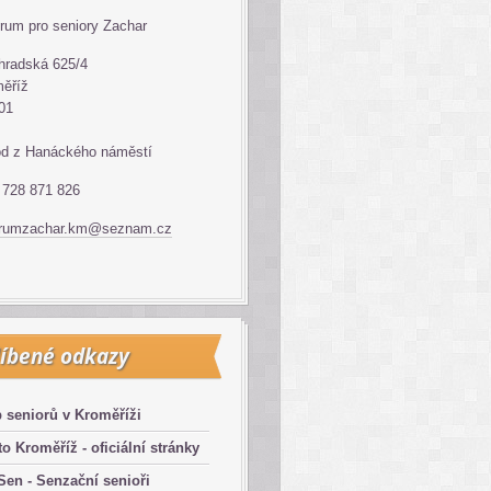
rum pro seniory Zachar
hradská 625/4
ěříž
01
d z Hanáckého náměstí
: 728 871 826
trumzachar.km@seznam.cz
íbené odkazy
 seniorů v Kroměříži
o Kroměříž - oficiální stránky
en - Senzační senioři