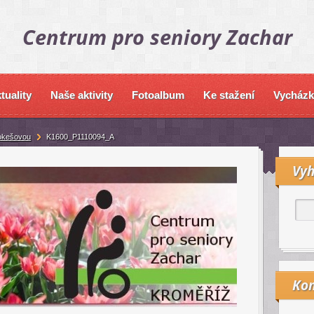
Centrum pro seniory Zachar
tuality
Naše aktivity
Fotoalbum
Ke stažení
Vycházk
okešovou
K1600_P1110094_A
Vyh
Kon