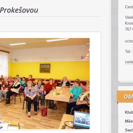
.Prokešovou
Cent
Vele
Krom
767 
vcho
Tel.
cen
Obl
Klub
Měst
SenS