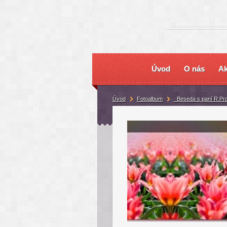
Úvod
O nás
Ak
Úvod
Fotoalbum
_Beseda s paní R.Pr