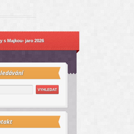
y s Majkou- jaro 2026
ledávání
takt