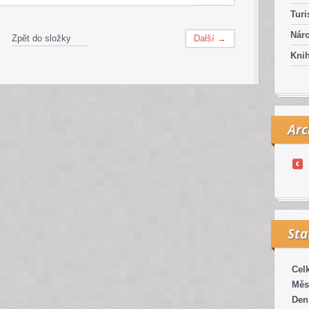
Turi
Náro
Zpět do složky
Další →
Kni
Arc
Sta
Cel
Měs
Den