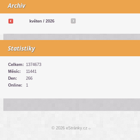
Archiv
květen /
2026
Statistiky
Celkem:
1374673
Měsíc:
11441
Den:
266
Online:
1
© 2026 eStránky.cz