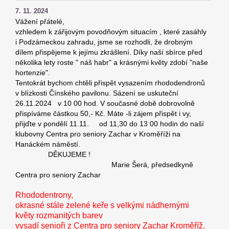
7. 11. 2024
Vážení přátelé,
vzhledem k zářijovým povodňovým situacím , které zasáhly
i Podzámeckou zahradu, jsme se rozhodli, že drobným
dílem přispějeme k jejímu zkrášlení. Díky naší sbírce před
několika lety roste " náš habr" a krásnými květy zdobí "naše
hortenzie".
Tentokrát bychom chtěli přispět vysazením rhododendronů
v blízkosti Čínského pavilonu. Sázení se uskuteční
26.11.2024
v 10 00 hod. V současné době dobrovolně
přispíváme částkou 50,- Kč. Máte -li zájem přispět i vy,
přijďte v pondělí 11.11. od 11,30 do 13 00 hodin do naší
klubovny Centra pro seniory Zachar v Kroměříži na
Hanáckém náměstí.
DĚKUJEME !
Marie Šerá, předsedkyně
Centra pro seniory Zachar
Rhododentrony,
okrasné stále zelené keře s velkými nádhernými
květy rozmanitých barev
vysadí senioři z Centra pro seniory Zachar Kroměříž.