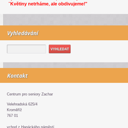
"
Květiny netrháme, ale obdivujeme!"
Vyhledávání
Kontakt
Centrum pro seniory Zachar
Velehradská 625/4
Kroměříž
767 01
vchod z Hanáckého náměstí